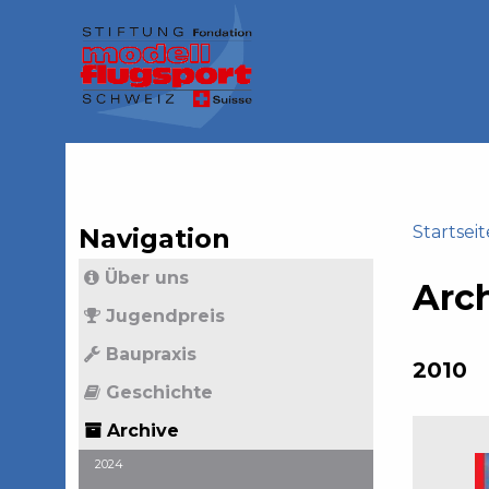
Jump
to
navigation
Back
to
top
Startseit
Navigation
Back
Sie
Über uns
to
Arc
sind
top
Jugendpreis
hier
Baupraxis
2010
Geschichte
Archive
2024