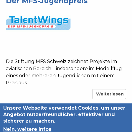
Der MFS-Jugendpreis
Die Stiftung MFS Schweiz zeichnet Projekte im
aviatischen Bereich – insbesondere im Modellflug -
eines oder mehreren Jugendlichen mit einem
Preis aus.
Weiterlesen
über
Der
Unsere Webseite verwendet Cookies, um unser
Back
MFS-
Angebot nutzerfreundlicher, effektiver und
Jugendpreis
to
sicherer zu machen.
top
Nein, weitere Infos
Datenschutzerklärung
Impressum