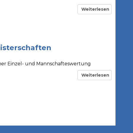
Weiterlesen
über
F3A-
Kunstflug
mit
zwei
Motoren
isterschaften
ner Einzel- und Mannschafteswertung
Weiterlesen
über
Geschichte
der
FAI-
RC-
Kunstflugweltmeister