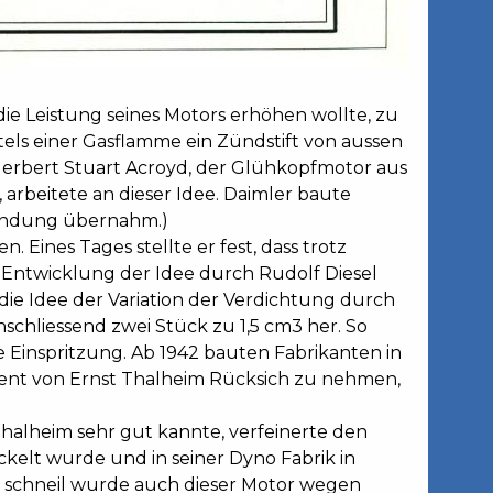
e Leistung seines Motors erhöhen wollte, zu
tels einer Gasflamme ein Zündstift von aussen
erbert Stuart Acroyd, der Glühkopfmotor aus
 arbeitete an dieser Idee. Daimler baute
zündung übernahm.)
Eines Tages stellte er fest, dass trotz
e Entwicklung der Idee durch Rudolf Diesel
 die Idee der Variation der Verdichtung durch
schliessend zwei Stück zu 1,5 cm3 her. So
 Einspritzung. Ab 1942 bauten Fabrikanten in
tent von Ernst Thalheim Rücksich zu nehmen,
halheim sehr gut kannte, verfeinerte den
kelt wurde und in seiner Dyno Fabrik in
hr schneil wurde auch dieser Motor wegen