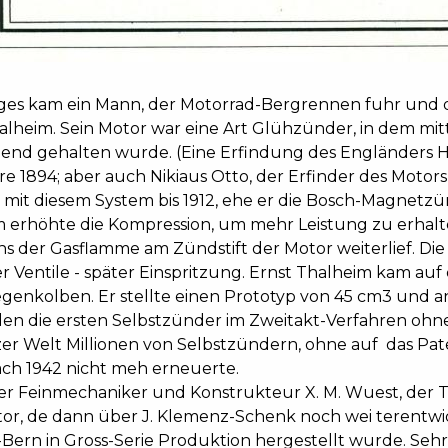
ges kam ein Mann, der Motorrad-Bergrennen fuhr und di
alheim. Sein Motor war eine Art Glühzünder, in dem mit
end gehalten wurde. (Eine Erfindung des Engländers H
e 1894; aber auch Nikiaus Otto, der Erfinder des Motors,
mit diesem System bis 1912, ehe er die Bosch-Magnet
 erhöhte die Kompression, um mehr Leistung zu erhalten. 
ns der Gasflamme am Zündstift der Motor weiterlief. Di
r Ventile - später Einspritzung. Ernst Thalheim kam auf
genkolben. Er stellte einen Prototyp von 45 cm3 und an
en die ersten Selbstzünder im Zweitakt-Verfahren ohne
er Welt Millionen von Selbstzündern, ohne auf das Pa
ach 1942 nicht meh erneuerte.
er Feinmechaniker und Konstrukteur X. M. Wuest, der T
or, de dann über J. Klemenz-Schenk noch wei terentwic
-Bern in Gross-Serie Produktion hergestellt wurde. Se