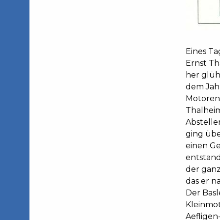
Eines Ta
Ernst Th
her glüh
dem Jahr
Motoren 
Thalheim
Abstelle
ging übe
einen Ge
entstand
der ganz
das er n
Der Basl
Kleinmot
Aefligen