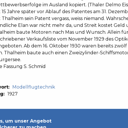
ttbewerbserfolge im Ausland kopiert. (Thaler Delmo Eis
t 15 Jahre später vor Ablauf des Patentes am 31. Dezemb
 Thalheim sein Patent vergass, weiss niemand. Wahrsche
ndliche Elan war nicht mehr da, und Streit kostet Geld
alheim baute Motoren nach Mas und Wunsch. Allein fü
hriebener Verkaufsliste vom November 1929 des Optik
geboten. Ab dem 16. Oktober 1930 waren bereits zwöl
ch. Thalheim baute auch einen Zweizylinder-Schiffsmoto
rgersee.
e Fassung S. Schmid
ort:
Modellflugtechnik
ng:
1927
s, um unser Angebot
sicherer zu machen.