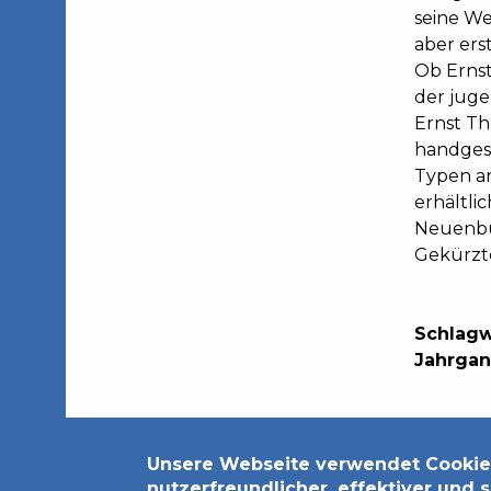
seine We
aber ers
Ob Ernst
der juge
Ernst Th
handgesc
Typen an
erhältli
Neuenbu
Gekürzt
Schlagw
Jahrga
Datenschutzerklärung
Impressum
Unsere Webseite verwendet Cookie
nutzerfreundlicher, effektiver und 