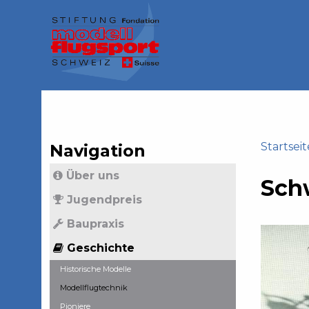
Jump
to
navigation
Back
to
top
Startseit
Navigation
Back
Sie
Über uns
to
Sch
sind
top
Jugendpreis
hier
Baupraxis
Geschichte
Historische Modelle
Modellflugtechnik
Pioniere